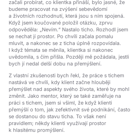
začali probírat, co klientka přináší, bylo jasné, že
budeme pracovat na zvýšení sebevědomí
a životních rozhodnutí, která jsou s ním spojená.
Když jsem koučované položil otázku, zprvu
odpověděla: „Nevím.“ Nastalo ticho. Rozhodl jsem
se nechat jí prostor. Po chvíli začala pomalu
mluvit, a nakonec se z ticha úplně rozpovídala.
I když témata se měnila, klientka si nakonec
uvědomila, s čím přišla. Později mě požádala, jestli
bych jí nedal delší dobu na přemýšlení.
Z vlastní zkušenosti bych řekl, že práce s tichem
nastává ve chvíli, kdy klient začne hlouběji
přemýšlet nad aspekty svého života, které by mohl
změnit. Jako mentor, který se také zaměřuje na
práci s tichem, jsem si všiml, že když klienti
přemýšlí o tom, jak zefektivnit své podnikání, často
se dostanou do stavu ticha. To však není
pravidlem; někdy klienti využívají prostor
k hlasitému promýšlení.