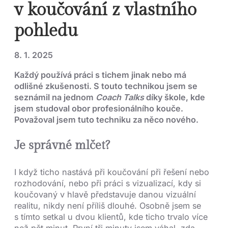
v koučování z vlastního
pohledu
8. 1. 2025
Každý používá práci s tichem jinak nebo má
odlišné zkušenosti. S touto technikou jsem se
seznámil na jednom
Coach Talks
díky škole, kde
jsem studoval obor profesionálního kouče.
Považoval jsem tuto techniku za něco nového.
Je správné mlčet?
I když ticho nastává při koučování při řešení nebo
rozhodování, nebo při práci s vizualizací, kdy si
koučovaný v hlavě představuje danou vizuální
realitu, nikdy není příliš dlouhé. Osobně jsem se
s tímto setkal u dvou klientů, kde ticho trvalo více
než pět minut. První tři minuty jsem váhal, zda