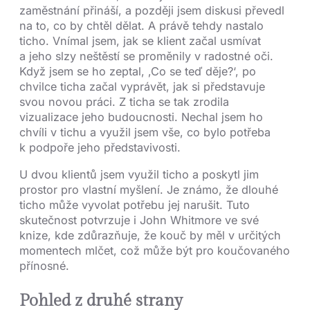
zaměstnání přináší, a později jsem diskusi převedl
na to, co by chtěl dělat. A právě tehdy nastalo
ticho. Vnímal jsem, jak se klient začal usmívat
a jeho slzy neštěstí se proměnily v radostné oči.
Když jsem se ho zeptal, ‚Co se teď děje?‘, po
chvilce ticha začal vyprávět, jak si představuje
svou novou práci. Z ticha se tak zrodila
vizualizace jeho budoucnosti. Nechal jsem ho
chvíli v tichu a využil jsem vše, co bylo potřeba
k podpoře jeho představivosti.
U dvou klientů jsem využil ticho a poskytl jim
prostor pro vlastní myšlení. Je známo, že dlouhé
ticho může vyvolat potřebu jej narušit. Tuto
skutečnost potvrzuje i John Whitmore ve své
knize, kde zdůrazňuje, že kouč by měl v určitých
momentech mlčet, což může být pro koučovaného
přínosné.
Pohled z druhé strany