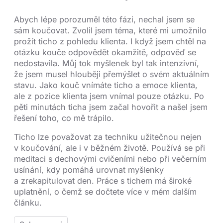
Abych lépe porozuměl této fázi, nechal jsem se
sám koučovat. Zvolil jsem téma, které mi umožnilo
prožít ticho z pohledu klienta. I když jsem chtěl na
otázku kouče odpovědět okamžitě, odpověď se
nedostavila. Můj tok myšlenek byl tak intenzivní,
že jsem musel hlouběji přemýšlet o svém aktuálním
stavu. Jako kouč vnímáte ticho a emoce klienta,
ale z pozice klienta jsem vnímal pouze otázku. Po
pěti minutách ticha jsem začal hovořit a našel jsem
řešení toho, co mě trápilo.
Ticho lze považovat za techniku užitečnou nejen
v koučování, ale i v běžném životě. Používá se při
meditaci s dechovými cvičeními nebo při večerním
usínání, kdy pomáhá urovnat myšlenky
a zrekapitulovat den. Práce s tichem má široké
uplatnění, o čemž se dočtete více v mém dalším
článku.