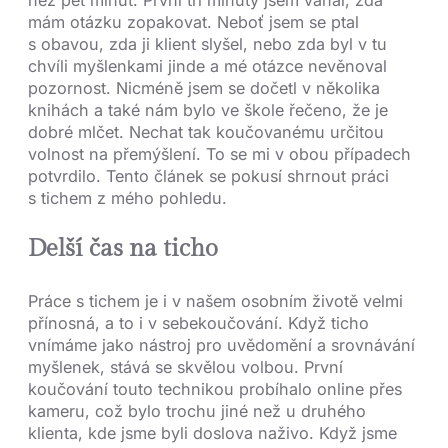
mám otázku zopakovat. Neboť jsem se ptal
s obavou, zda ji klient slyšel, nebo zda byl v tu
chvíli myšlenkami jinde a mé otázce nevěnoval
pozornost. Nicméně jsem se dočetl v několika
knihách a také nám bylo ve škole řečeno, že je
dobré mlčet. Nechat tak koučovanému určitou
volnost na přemýšlení. To se mi v obou případech
potvrdilo. Tento článek se pokusí shrnout práci
s tichem z mého pohledu.
Delší čas na ticho
Práce s tichem je i v našem osobním životě velmi
přínosná, a to i v sebekoučování. Když ticho
vnímáme jako nástroj pro uvědomění a srovnávání
myšlenek, stává se skvělou volbou. První
koučování touto technikou probíhalo online přes
kameru, což bylo trochu jiné než u druhého
klienta, kde jsme byli doslova naživo. Když jsme