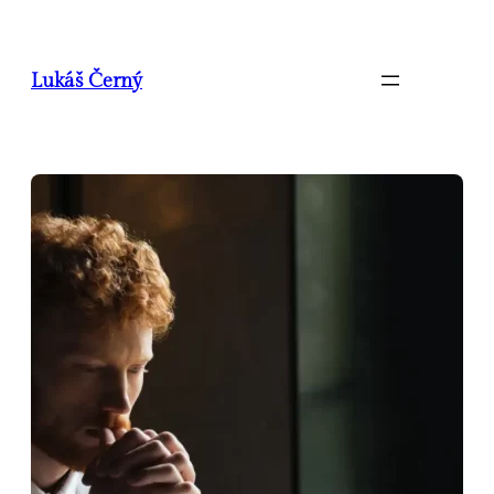
Přeskočit
na
obsah
Lukáš Černý